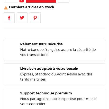
Derniers articles en stock

Paiement 100% sécurisé
Notre banque française assure la sécurité de
vos transactions
Livraison adaptée à votre besoin
Express, Standard ou Point Relais avec des
tarifs maitrisés
CRÉER UNE LISTE D'ENVIES
Support technique premium
CONNEXION
Nous partageons notre expertise pour mieux
vous conseiller
NOM DE LA LISTE D'ENVIES
MES LISTES
Vous devez être connecté pour ajouter des produits