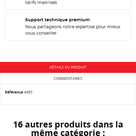
CONNEXION
tarifs maitrisés
NOM DE LA LISTE D'ENVIES
MES LISTES
Vous devez être connecté pour ajouter des produits
Support technique premium
à votre liste d'envies.
Nous partageons notre expertise pour mieux
add_circle_outline
Créer une nouvelle liste
vous conseiller
Annuler
Connexion
Annuler
Créer une liste d'envies
DÉTAILS DU PRODUIT
COMMENTAIRES
Référence
4985
16 autres produits dans la
même catégorie :