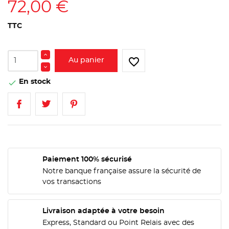
72,00 €
TTC
favorite_border
Au panier
En stock

Paiement 100% sécurisé
Notre banque française assure la sécurité de
vos transactions
Livraison adaptée à votre besoin
Express, Standard ou Point Relais avec des
CRÉER UNE LISTE D'ENVIES