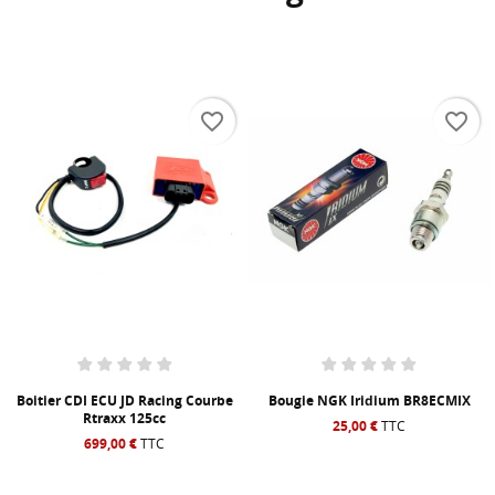
favorite_border
favorite_border
Boitier CDI ECU JD Racing Courbe
Bougie NGK Iridium BR8ECMIX
Rtraxx 125cc
25,00 €
TTC
699,00 €
TTC