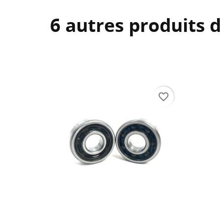
CR
C
6 autres produits 
NO
Vo
ME
d'e
favorite_border
fa