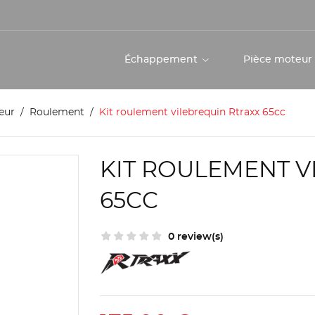
Échappement
Pièce moteu
eur
Roulement
Kit roulement vilebrequin Rtraxx 65cc
KIT ROULEMENT V
65CC
0 review(s)