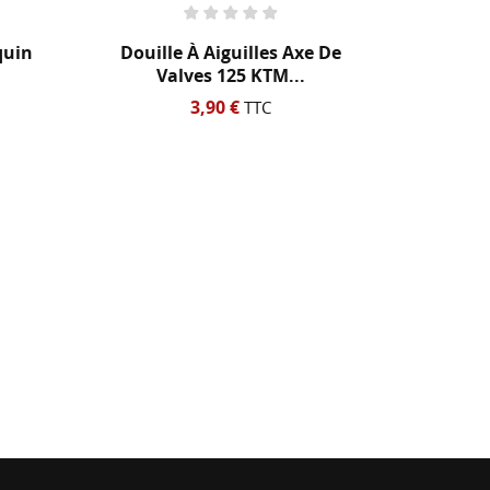
Kit Roulement Vilebrequin
 À Aiguilles Axe De
Rtraxx 65cc
ves 125 KTM...
175,00 €
TTC
3,90 €
TTC