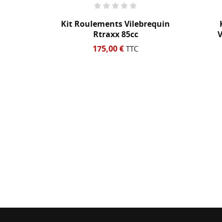
oulements Vilebrequin
Kit Roulement Et Spi
Rtraxx 85cc
Vilebrequin ProX 85cc
175,00 €
92,22 €
TTC
TTC