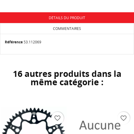
add_circle_outline
Créer une nouvelle liste
DÉTAILS DU PRODUIT
Annuler
Connexion
Annuler
Créer une liste d'envies
COMMENTAIRES
Référence
53.112069
16 autres produits dans la
même catégorie :
favorite_border
favorite_border