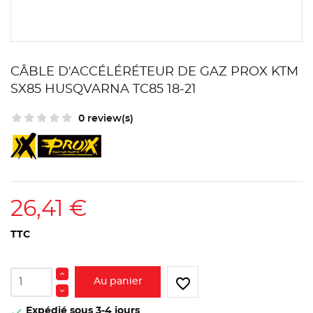
CÂBLE D'ACCÉLÉRÉTEUR DE GAZ PROX KTM
SX85 HUSQVARNA TC85 18-21
0 review(s)
26,41 €
TTC
favorite_border
Au panier
Expédié sous 3-4 jours
