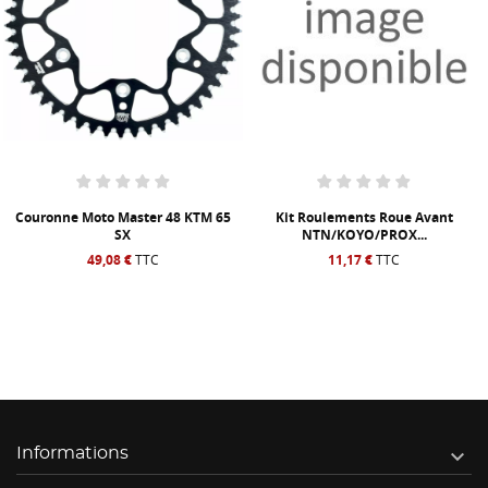
Couronne Moto Master 48 KTM 65
Kit Roulements Roue Avant
SX
NTN/KOYO/PROX...
49,08 €
TTC
11,17 €
TTC

Informations