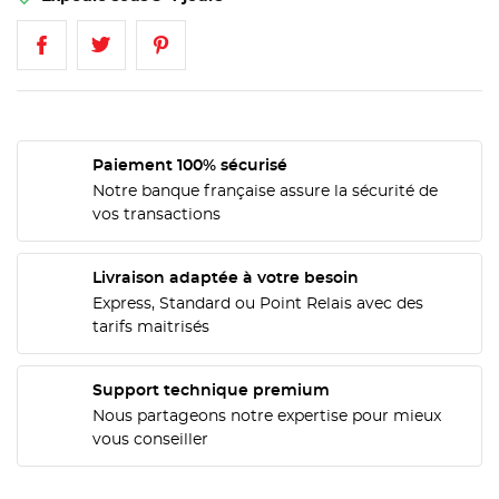
Paiement 100% sécurisé
Notre banque française assure la sécurité de
vos transactions
Livraison adaptée à votre besoin
Express, Standard ou Point Relais avec des
tarifs maitrisés
Support technique premium
CRÉER UNE LISTE D'ENVIES
CONNEXION
Nous partageons notre expertise pour mieux
vous conseiller
NOM DE LA LISTE D'ENVIES
MES LISTES
Vous devez être connecté pour ajouter des produits
à votre liste d'envies.