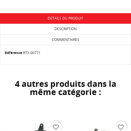
DÉTAILS DU PRODUIT
DESCRIPTION
COMMENTAIRES
Référence
RTX-00771
4 autres produits dans la
même catégorie :
favorite_border
favorite_border