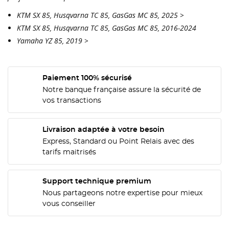
KTM SX 85, Husqvarna TC 85, GasGas MC 85, 2025 >
KTM SX 85, Husqvarna TC 85, GasGas MC 85, 2016-2024
Yamaha YZ 85, 2019 >
CRÉER UNE LISTE D'ENVIES
Paiement 100% sécurisé
CONNEXION
Notre banque française assure la sécurité de
vos transactions
NOM DE LA LISTE D'ENVIES
MES LISTES
Vous devez être connecté pour ajouter des produits
à votre liste d'envies.
Livraison adaptée à votre besoin
add_circle_outline
Créer une nouvelle liste
Express, Standard ou Point Relais avec des
tarifs maitrisés
Annuler
Connexion
Annuler
Créer une liste d'envies
Support technique premium
Nous partageons notre expertise pour mieux
vous conseiller