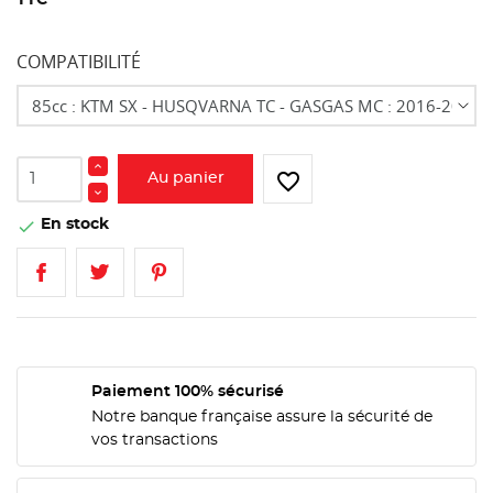
TTC
COMPATIBILITÉ
favorite_border
Au panier
En stock

Paiement 100% sécurisé
Notre banque française assure la sécurité de
vos transactions