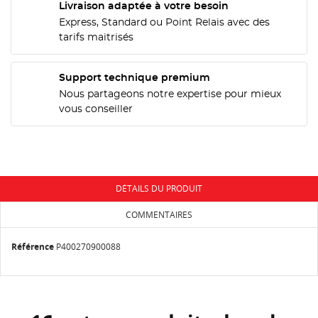
Livraison adaptée à votre besoin
CRÉER UNE LISTE D'ENVIES
CONNEXION
Express, Standard ou Point Relais avec des
tarifs maitrisés
NOM DE LA LISTE D'ENVIES
MES LISTES
Vous devez être connecté pour ajouter des produits
à votre liste d'envies.
Support technique premium
add_circle_outline
Créer une nouvelle liste
Nous partageons notre expertise pour mieux
vous conseiller
Annuler
Connexion
Annuler
Créer une liste d'envies
DÉTAILS DU PRODUIT
COMMENTAIRES
Référence
P400270900088