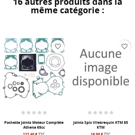
16 autres produits dans la
même catégorie :
favorite_border
favorite_border
Pochette Joints Moteur Complète
Joints Spis Vilebrequin KTM 85
Athena 65cc
KTM
122,40 €
TTC
16,00 €
TTC