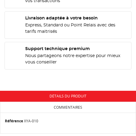
vos transactions
CRÉER UNE LISTE D'ENVIES
CONNEXION
Livraison adaptée à votre besoin
Express, Standard ou Point Relais avec des
NOM DE LA LISTE D'ENVIES
MES LISTES
tarifs maitrisés
Vous devez être connecté pour ajouter des produits
à votre liste d'envies.
add_circle_outline
Créer une nouvelle liste
Support technique premium
Nous partageons notre expertise pour mieux
Annuler
Connexion
vous conseiller
Annuler
Créer une liste d'envies
DÉTAILS DU PRODUIT
COMMENTAIRES
Référence
XYA-010