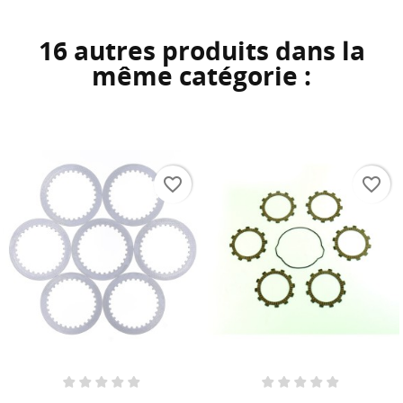
16 autres produits dans la
même catégorie :
favorite_border
favorite_border