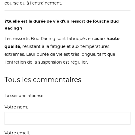
course ou à l'entraînement.
CRÉER UNE LISTE D'ENVIES
CONNEXION
((MODALTITLE))
❓
Quelle est la durée de vie d’un ressort de fourche Bud
Racing ?
NOM DE LA LISTE D'ENVIES
MES LISTES
Vous devez être connecté pour ajouter des produits
((confirmMessage))
à votre liste d'envies.
Les ressorts Bud Racing sont fabriqués en
acier haute
add_circle_outline
qualité
, résistant à la fatigue et aux températures
Créer une nouvelle liste
((cancelText))
((modalDeleteText))
extrêmes. Leur durée de vie est très longue, tant que
Annuler
Connexion
l’entretien de la suspension est régulier.
Annuler
Créer une liste d'envies
Tous les commentaires
Laisser une réponse
Votre nom:
Votre email: