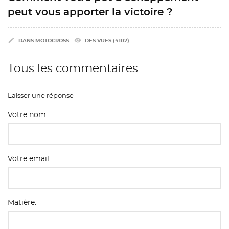
peut vous apporter la victoire ?

remove_red_eye
DANS
MOTOCROSS
DES VUES (4102)
Tous les commentaires
Laisser une réponse
Votre nom:
Votre email:
Matière:
CRÉER UNE LISTE D'ENVIES
CONNEXION
((MODALTITLE))