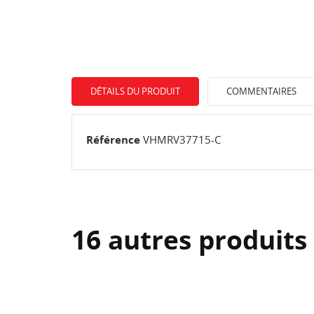
DÉTAILS DU PRODUIT
COMMENTAIRES
Référence
VHMRV37715-C
16 autres produits
CR
C
NO