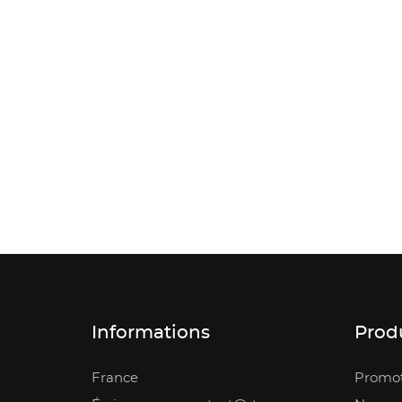
Informations
Prod
France
Promot