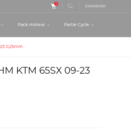
0
CONNEXION
r
Pack moteur
Partie Cycle
7-23 0,25mm
HM KTM 65SX 09-23