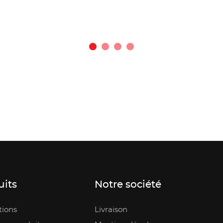
uits
Notre société
ions
Livraison