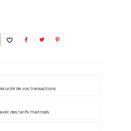
favorite_border
sécurité de vos transactions
n
avec des tarifs maitrisés