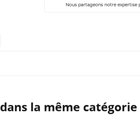
Nous partageons notre expertise 
 dans la même catégorie 
ÉER UNE LISTE D'ENVIES
ONNEXION
M DE LA LISTE D'ENVIES