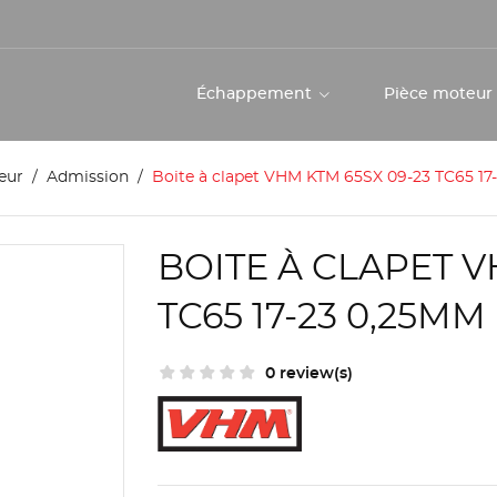
Échappement
Pièce moteu
eur
Admission
Boite à clapet VHM KTM 65SX 09-23 TC65 1
BOITE À CLAPET V
TC65 17-23 0,25MM
0 review(s)